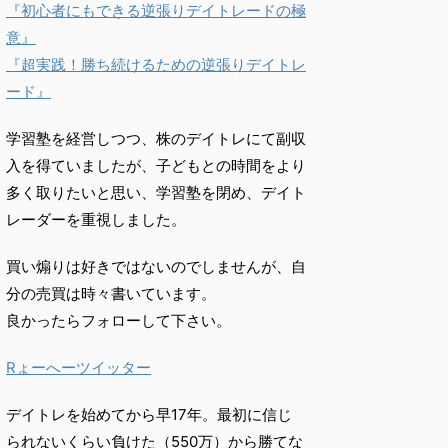
『初心者にもできる逆張りデイトレードの極
意』
『超実践！勝ち続けるための逆張りデイトレ
ード』
学習塾を経営しつつ、株のデイトレにて副収
入を得ていましたが、子どもとの時間をより
多く取りたいと思い、学習塾を閉め、デイト
レーダーを重視しました。
買い煽りは好きではないのでしませんが、自
分の売買は時々書いています。
良かったらフォローして下さい。
Rょーへーツイッター
デイトレを始めてから早17年。最初に信じ
られないくらい負けた（550万）から勝てな