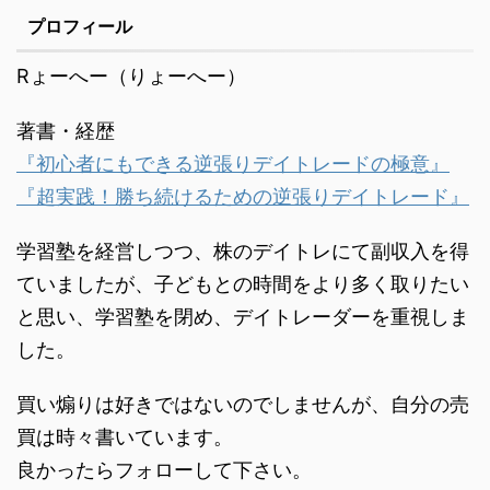
ましたら、それはきっと
1 サブプライムローン問
プロフィール
負け続きで藁をもつかむ
題で暴落1.1 リーマンショ
思いでブログ巡りをして
ックに発展2 コロナショ
Rょーへー（りょーへー）
いることと思います。今
ック相場を考える2.1 コ
回は情報ブログやデイト
ロナショックとリーマン
著書・経歴
レブログの正しい読み方
ショックを対比3 コロナ
について書きたいと思い
ショ ...
『初心者にもできる逆張りデイトレードの極意』
ま ...
『超実践！勝ち続けるための逆張りデイトレード』
学習塾を経営しつつ、株のデイトレにて副収入を得
ていましたが、子どもとの時間をより多く取りたい
と思い、学習塾を閉め、デイトレーダーを重視しま
した。
買い煽りは好きではないのでしませんが、自分の売
買は時々書いています。
良かったらフォローして下さい。