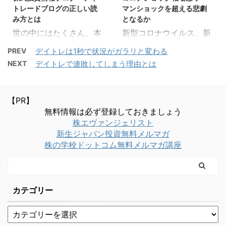
くり見ていきましょう。
と思うような内容もあり
の言葉 ゴルフ部時代、
トレーダーニートレDの
トレードブログの正しい読
マンショックを超える悲劇
※この記事は2019年5月
ます。その場合は損失回
...
ト ...
み方とは
となるか
に執筆したものになりま
避も可能になりますし、
世の中にはたくさん、本
新型コロナウイルス、新
すが、読み直した上で今
銘柄によっては空売りを
当にたくさんの株式投資
型肺炎の影響で相場はも
アップしても役に立てる
仕掛けるチャンスにもな
PREV
デイトレは1秒で状況がガラリと変わる
ブログやデイトレードの
はやコロナショックと言
と感じたのでそのままア
ってくるわけですね。 ど
NEXT
デイトレで連敗してしまう理由とは
収支報告ブログがありま
わざるを得ないほど悲惨
ップします。 もくじ1 株
のようなヒントが日常に
す。あなたはこれらをど
な状況になっています。
の材料はテーマ株につな
隠されているか、過去の
のような観点で読んでい
昨年末、コロナ関連のニ
がる1.1 エボラ出血熱やイ
事案を元に考えていきま
【PR】
ますか。興味本位であれ
ュースが初めて報道され
ンフルエンザもテーマ株
しょう。 もくじ1 2121ミ
無料情報は必ず登録しておきましょう
ばいいと思います。 もし
ました。 その時誰がこの
に1.2 北朝鮮問題で防衛
クシィ株を例に考える1.1
株エヴァンジェリスト
ブログの中から勝ち方を
ような状況を想像出来た
新生ジャパン投資無料メルマガ
関連株2 株はこんなこと
SNSミクシィ人気の変化
探しているのであれば
でしょうか。 今やリーマ
株の学校ドットコム無料メルマガ講座
でも材料になる・おもし
2 携帯ゲーム時代の到来
少々黄色信号が。そして
ンショックを超えるとい
ろ編 ...
2. ...
勝てる銘柄を探そうとし
う声も出ているほどで
ているのであれば限りな
す。 では本当にコロナシ
く赤信号に近い精神状態
ョック相場はリーマンシ
カテゴリー
になっていると推測出来
ョック以上に悲惨なもの
ます。 当てはまる方がい
なのでしょうか。 もくじ