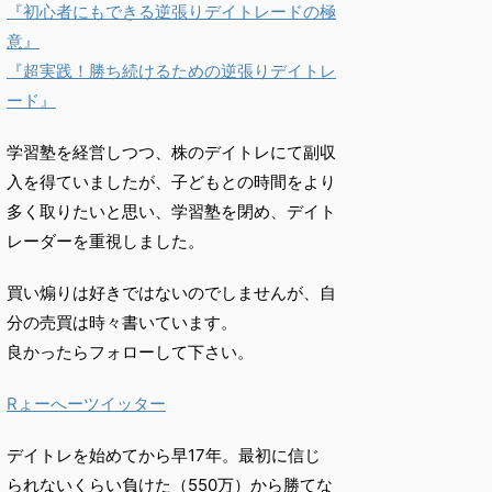
『初心者にもできる逆張りデイトレードの極
意』
『超実践！勝ち続けるための逆張りデイトレ
ード』
学習塾を経営しつつ、株のデイトレにて副収
入を得ていましたが、子どもとの時間をより
多く取りたいと思い、学習塾を閉め、デイト
レーダーを重視しました。
買い煽りは好きではないのでしませんが、自
分の売買は時々書いています。
良かったらフォローして下さい。
Rょーへーツイッター
デイトレを始めてから早17年。最初に信じ
られないくらい負けた（550万）から勝てな