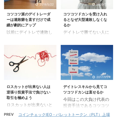
ながら、確かに大負け代
ちろんコツコツドカン、
2019/5/22
2020/2/16
表という一面を持
損大利小になる要因がナ
コツコツ派のデイトレーダ
コツコツドカンを受け入れ
ち・・・いえ、全面的に
ンピンであるケースは多
ーは連敗癖を直すだけで成
るとなぜ大型連敗しなくな
大負け代表でしょうか。
いです。 しかしきちんと
績が劇的にアップ
るか
そして退場に追い込むト
計画的に使えば強い武器
以前にデイトレで連敗し
デイトレで勝てない人に
ドメ的な性質も併せ持つ
になることもまた事実で
てしまう理由についてお
よくあることとして、
魅惑の果実コツコツドカ
す。 また、銘柄によって
書きしました。 コツコツ
「〇〇しなければ勝てる
ン。なぜこのコツコツド
は最初からナンピンあり
稼ぐタイプのコツコツデ
のに」という言い訳があ
カンが起こるのかをメン
きの手法を取った方がう
イトレーダーほど、コツ
ります。その通りなのか
タル面から考えていきま
まくいくケースもありま
コツドカンという負け方
も知れません。しかし
す。 コツコツドカンにつ
す。詳しく書いていきま
になる傾向が強いです。
「〇〇してしまう」のが
いてはこちらを読んでお
すので是非最後までお付
そしてそこから精神を乱
自分であるわけです。 そ
2018/2/16
2017/5/24
いて下さい。 コツコツド
き合いをよろしくお願い
して大型連敗に発展して
のことを受け入れられな
カンになる理由 人間は含
します。 もくじ1 ドカン
ロスカットが出来ない人は
デイトレスキルから見てコ
しまうことも多いので
い人が「〇〇しなければ
み損には耐えられるもの
負けの原因はナン ...
逆張り投資手法で負けない
ツコツドカンは直せるか
す。 では冷静に考えた
勝てる」という言い訳を
取引を極めよう
の、 ...
今回はこの大負け代表の
時、このドカン・・・い
してしまうのです。 受け
ロスカットが出来ないと
投資手法であるコツコツ
え、ドカンの後にくるド
入れられないうちは心の
いうのは人間の本質だか
ドカンを直せるのかどう
ンガラガッシャーンの部
どこかで拒否をするので
PREV
コインチェックIEO・パレットトークン（PLT）上場