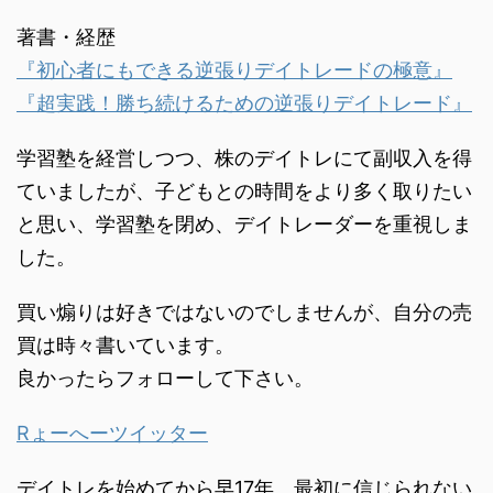
負けない手法を身に付け
...
著書・経歴
る3 まとめ ...
『初心者にもできる逆張りデイトレードの極意』
『超実践！勝ち続けるための逆張りデイトレード』
学習塾を経営しつつ、株のデイトレにて副収入を得
ていましたが、子どもとの時間をより多く取りたい
と思い、学習塾を閉め、デイトレーダーを重視しま
した。
買い煽りは好きではないのでしませんが、自分の売
買は時々書いています。
良かったらフォローして下さい。
Rょーへーツイッター
デイトレを始めてから早17年。最初に信じられない