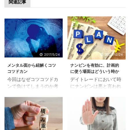
関連記事
2017/5/24
2023/12/24
メンタル面から紐解くコツ
ナンピンを有効に、計画的
コツドカン
に使う場面はどういう時か
今回はなぜコツコツドカ
デイトレードにおいて時
ンで負けてしまうのか考
にナンピンは悪と言われ
えていきたいと思いま
ます。「コツコツドカン
す。コツコツドカンとい
はナンピンのせい」「ナ
うのはあまりに有名な手
ンピンしてるうちは勝て
法です。私はこのコツコ
ない」というようにやっ
ツドカンも立派な手法だ
てはいけないことのよう
と考えています。 しかし
に表現されることも。 も