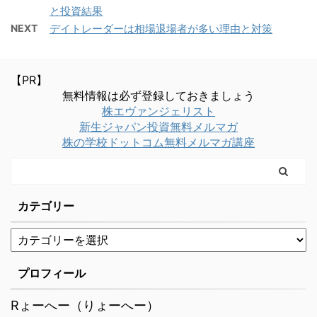
らある意味仕方ないとい
かについて考えていこう
分を直すだけで成績は劇
どうしても繰り返してし
と投資結果
う書き方をしてきまし
と思います。コツコツド
的にアップすると思いま
まうのです。 もくじ1 ド
NEXT
デイトレーダーは相場退場者が多い理由と対策
た。直そう直そうと思っ
カンが直せないからトー
せんか。 実際にその机上
カン負けをなくせば勝て
ても直せないのであれ
タルでマイナスになって
の計算ではそうなるはず
るのに1.1 成長は理屈とと
ば、それはもう無理で
しまうという悩みは多い
です。 もくじ1 デイトレ
もに1.2 ロットのコント
【PR】
す。 言い方は悪いです
と思います。 私自身もず
はコツコツドカンでは終
ロールでナンピンと共存
無料情報は必ず登録しておきましょう
が、「無駄なあがき」に
っとコツコツドカンに悩
わらない1.1 デイトレで取
2 心のリセットは難易度
株エヴァンジェリスト
時間を使うよりも、ロス
まされ、一時的な退場に
新生ジャパン投資無料メルマガ
り返すよりも簡単なこと
が高い2.1 諦めることで
カットが出来ない自分、
追い込まれることもあり
株の学校ドットコム無料メルマガ講座
とは2 コツコ ...
心のリ ...
コツコツドカンが直せな
ました。 もくじ1 コツコ
い自分とどのように付き
ツドカンの原因を考える
合っていくか考える方が
1.1 データから見るナンピ
建設的でしょう。 そうし
カテゴリー
ンの効果1.2 二種類のナ
ているうちに、いつの間
ンピンを区別する1.3 ナ
にか直せる可能性もあり
ンピン目的を途中で変え
ますからね。 もくじ1 順
ない2 まとめ コツコツド
張りと逆張りの差1.1 粘っ
プロフィール
カンの原因を考える この
た場合のその後2 目的を
前はメンタル面からコツ
Rょーへー（りょーへー）
きちんと意識すること2.1
コツドカンの原因を探っ