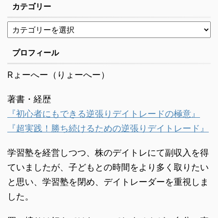
カテゴリー
5分足チャートになりま
す。 5分足チャートが最
も優れているというわけ
ではありません。 それで
プロフィール
も5分足チャートを使っ
ている人が最も多いのは
Rょーへー（りょーへー）
間違いないでしょう。 私
の使っている得意の ...
著書・経歴
『初心者にもできる逆張りデイトレードの極意』
『超実践！勝ち続けるための逆張りデイトレード』
学習塾を経営しつつ、株のデイトレにて副収入を得
ていましたが、子どもとの時間をより多く取りたい
と思い、学習塾を閉め、デイトレーダーを重視しま
した。