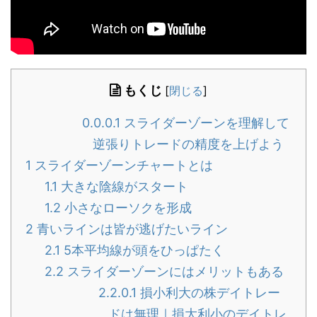
もくじ
[
閉じる
]
0.0.0.1
スライダーゾーンを理解して
逆張りトレードの精度を上げよう
1
スライダーゾーンチャートとは
1.1
大きな陰線がスタート
1.2
小さなローソクを形成
2
青いラインは皆が逃げたいライン
2.1
5本平均線が頭をひっぱたく
2.2
スライダーゾーンにはメリットもある
2.2.0.1
損小利大の株デイトレー
ドは無理｜損大利小のデイトレ