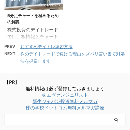
2022/12/8
5分足チャートを極めるため
の解説
株式投資のデイトレード
では、板情報とチャート
情報は2大情報とも言え
PREV
おすすめデイトレ練習方法
るくらい多くの人が使っ
NEXT
株のデイトレードで負ける理由をズバリ言い当て対処
ているはずです。特にチ
法を提案します
ャートは様々な形に名前
がついており、本当に多
く見られています。 ま
【PR】
た、分足チャートと言っ
無料情報は必ず登録しておきましょう
ても1分足チャート、3分
株エヴァンジェリスト
足チャート、5分足チャ
新生ジャパン投資無料メルマガ
ート、15分足チャートな
株の学校ドットコム無料メルマガ講座
ど様々な種類がありま
す。今回取り上げるのは
最も使っている人が多い